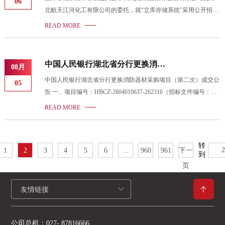
目合同完成终止。四、评审专家名单杨正勤（组长）、熊长英、徐
06
北航天江河化工有限公司的委托，就“立库存储系统”采用公开招标
沁陶（采购人代表）五、评审信息1、评审时间：2026-08-042、评
方式进行招标。2026年8月5日9时30分按期举行了开标会，并于开
审地点：湖北省宜昌市伍家岗区沿江大道130号美
READ MORE
标会后组织了评标。经招标人确认，现就本次招标的中标候选人公
示如下：一、项目编号及名称项目编号：HBCZ-2603050160-
262490项目名称：立库存储系统二、公示时段公示时段：2026年8
中国人民银行湖北省分行更换消防
08月
月7日至2026年8月10日。三、评标信息评标日期：2026年8月5日评
器材采购项目（第二次）成交公告
中国人民银行湖北省分行更换消防器材采购项目（第二次）成交公
标地点：湖北省成套招标股份有限公司10楼1007号会议室四、评标
05
告 一、项目编号：HBCZ-2604010637-262316（招标文件编号：
结果第1名：陕西电器研究所 投标总价：4360000.
HBCZ-2604010637-262316）二、项目名称：中国人民银行湖北省
READ MORE
分行更换消防器材采购项目（第二次）三、中标（成交）信息供应
商名称：湖北普龙消防设备有限公司供应商地址：湖北省襄阳高新
技术开发区深圳工业园机场东路与襄州大道交汇处（住所申报）中
转
1
2
3
4
5
6
...
960
961
下一
标（成交）金额：6.9988000（万元）四、主要标的信息序号供应
到
商名称货物名称货物品牌货物型号货物数量货物单价（元）1湖北
页
普龙消防设备有限公司防烟面罩(过滤式消防自救呼吸器)、手提式
干粉灭火器(4kg
友情链接
公司总机：
027- 87816666