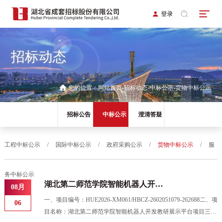
登录
招标动态
您的位置：
网站首页
招标动态
中标公示
货物中标公示
招标公告
中标公示
澄清答疑
工程中标公示
/
国际中标公示
/
政府采购公示
/
货物中标公示
/
服
务中标公示
湖北第二师范学院智能机器人开发
08月
教研展示平台项目中标结果公告
一、项目编号：HUE2026-XM061/HBCZ-2602051079-262688二、项
06
目名称：湖北第二师范学院智能机器人开发教研展示平台项目三、