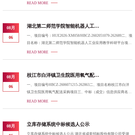
中标（成交）信息中标人名称：卓思云谷数智科技（湖北）有限公
READ MORE
司中标金额：488万元合同履行期限：合同签订后15日内完成供
货、安装调试完毕并交付使用（投标人供货时必须得到采购人使用
部门的确认后方可供货，否则采购人有权拒绝验收）。质保期：相
湖北第二师范学院智能机器人工业
08月
关硬件设备提供原厂免费质保3年，平台系统3年免费升级及维护。
应用教学科研平台项目中标结果公
一、项目编号：HUE2026-XM058/HBCZ-2602051079-262689二、项
所有采购内容应达到国家或行业颁布的现行各项技术标准、验收规
06
告
目名称：湖北第二师范学院智能机器人工业应用教学科研平台项目
范规定和采购人验收要求。质保期从产品交货、安装、调试正常，
三、中标（成交）信息中标人名称：湖北中科亿拓科技有限公司中
且经采购人验收合格并出具验收合格证明之日
READ MORE
标金额：488.4万元合同履行期限：合同签订后15日内完成供货、
安装调试完毕并交付使用（我方供货时必须得到采购人使用部门的
确认后方可供货，否则采购人有权拒绝验收）。质保期：相关硬件
枝江市白洋镇卫生院医用氧气配送
08月
设备提供原厂免费质保3年，平台系统3年免费升级及维护。所有采
采购项目成交结果公告
一、项目编号HBCZ-2606071215-262863二、项目名称枝江市白洋
购内容应达到国家或行业颁布的现行各项技术标准、验收规范规定
06
镇卫生院医用氧气配送采购项目三、中标（成交）信息供应商名
和采购人验收要求。质保期从产品交货、安装、调试正常，且经采
称：宜昌市得心实用气体有限公司供应商地址：湖北省宜昌市高新
购人验收合格并出具验收合格证明之日起
READ MORE
区白洋镇善溪冲大道成交金额：人民币壹拾壹万陆仟元整每年
（￥11.60万元/年）合同履行期限（服务期）：合同签订之日起1
年，按照采购人需求分次供货。合同一年一签，根据采购人考核情
立库存储系统中标候选人公示
08月
况，最多可续签两次。付款到达项目预算金额或者时间到达，则项
立库存储系统中标候选人公示 湖北省成套招标股份有限公司受湖