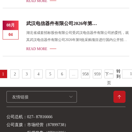
READ MORE
261226； 经评标委员会评审，招标人确认，现将中标结果公示如
下： 第一中标候选人： 量伙半导体设备（上海）有限公司招标内
容：快速退火炉（RTP） 投标人如对上述公示结果有异议，请在公
武汉电信器件有限公司2026年第9
08月
示期2026年8月4日至2026年8月6日按下列联系方式联系及反映。
批采购中标公告
湖北省成套招标股份有限公司受武汉电信器件有限公司的委托，就
招标代理机构：湖北省成套招标股份有限公司地址：武汉市武昌
04
其武汉电信器件有限公司2026年第9批采购项目进行国内公开招标
区东湖西路平安财富中心B座6-10楼联系人：王保东电话（传
采购，招标编号为：HBCZ-2402011071-261866； 经评标委员会评
READ MORE
审，招标人确认，现将中标结果公示如下： 第一中标候选人： 香
港共晶电子科技有限公司招标内容：全自动高频探针台 投标人如
对上述公示结果有异议，请在公示期2026年8月4日至2026年8月6日
转
1
2
3
4
5
6
...
958
959
下一
按下列联系方式联系及反映。 招标代理机构：湖北省成套招标股
到
份有限公司地址：武汉市武昌区东湖西路平安财富中心B座6-10楼
页
联系人：王保东电话（传真）：027-878166
友情链接
公司总机：
027- 87816666
公司直拨：
市场经营（87899738）