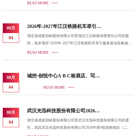
HBCZ-2604010637-262316）二、项目名称：中国人民银行湖北省
READ MORE
分行更换消防器材采购项目（第二次）三、中标（成交）信息供应
商名称：湖北普龙消防设备有限公司供应商地址：湖北省襄阳高新
技术开发区深圳工业园机场东路与襄州大道交汇处（住所申报）中
2026年-2027年江汉铁路机车牵引服
08月
标（成交）金额：6.9988000（万元）四、主要标的信息序号供应
务柴油采购项目中标结果公告
湖北省成套招标股份有限公司受湖北江汉铁路有限责任公司的委
商名称货物名称货物品牌货物型号货物数量货物单价（元）1湖北
04
托，就本项目“2026年-2027年江汉铁路机车牵引服务柴油采购项目
普龙消防设备有限公司防烟面罩(过滤式消防自救呼吸器)、手提式
（项目编号：HBCZ-2304021031-262597”组织了公开招标采购，评
干粉灭火器(4kg
READ MORE
标结果公示期间（2026年08月01日至2026年08月03日）无异议，现
将中标结果公告如下： 序号单位名称综合折扣（%）1武汉义天星
能源科技有限公司85.9
城控·创悦中心A B C栋酒店、写字
08月
楼、1#-6#住宅楼电梯采购及安装公
04
READ MORE
开招标评标结果公示
武汉光迅科技股份有限公司2026年
08月
第9批采购（二次）中标公告
湖北省成套招标股份有限公司受武汉光迅科技股份有限公司的委
04
托，就其武汉光迅科技股份有限公司2026年第9批采购项目（二
次）进行国内公开招标采购，招标编号为：HBCZ-2402011071-