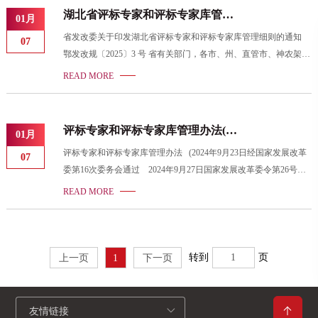
评标活动依法进行，任何单位和个人不得非法干预或者影响评标过
湖北省评标专家和评标专家库管理
01月
程和结果。 第五条 招标人应当采取必要措施，保证评标活动在
细则(鄂发改规〔2025〕3号)
省发改委关于印发湖北省评标专家和评标专家库管理细则的通知
严格保密的情况下进行。 第六条 评标活动及其当事人应当接受
07
鄂发改规〔2025〕3 号 省有关部门，各市、州、直管市、神农架林
依法实施的监督。 有关行政监督部门依照国务院或者地方政府的
区招标投标指导协调工作牵头部门： 经省人民政府同意，现
职责分工，对评标活动实施监督，依
READ MORE
将《湖北省评标专家和评标专家库管理细则》印发给你们，请认真
贯彻执行。 &
评标专家和评标专家库管理办法(国
01月
家发改委令〔2024〕第26号)
评标专家和评标专家库管理办法 (2024年9月23日经国家发展改革
07
委第16次委务会通过 2024年9月27日国家发展改革委令第26号公
布 自2025年1月1日起施行) 《评标专家和评标专家库管理办法》
READ MORE
已经2024年9月23日第16次委务会议审议通过，现予公布，自2025
年1月1日起施行。 2024年9月27日 评标专家和评标专家库管理办
法(国家发改委令〔2024〕第26号).pdf
转到
页
上一页
1
下一页
友情链接