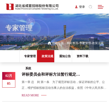
登录
专家管理
您的位置：
网站首页
专家管理
政策法规
专家管理
政策法规
通知公告
资料下载
系统
评标委员会和评标方法暂行规定
02月
（七部委12号令，九部委23号令修
第一章 总 则 第一条 为了规范评标活动，保证评标的公平、公
05
改）
正，维护招标投标活动当事人的合法权益，依照《中华人民共和国
招标投标法》、《中华人民共和国招标投标法实施条例》，制定本
READ MORE
规定。 第二条 本规定适用于依法必须招标项目的评标活动。 第
三条 评标活动遵循公平、公正、科学、择优的原则。 第四条