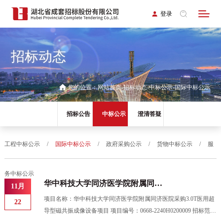
登录
招标动态
您的位置：
网站首页
招标动态
中标公示
国际中标公示
招标公告
中标公示
澄清答疑
工程中标公示
/
国际中标公示
/
政府采购公示
/
货物中标公示
/
服
务中标公示
华中科技大学同济医学院附属同济
11月
医院采购3.0T医用超导型磁共振成
项目名称：华中科技大学同济医学院附属同济医院采购3.0T医用超
22
像设备项目评标结果公示
导型磁共振成像设备项目 项目编号：0668-2240H0200009 招标范