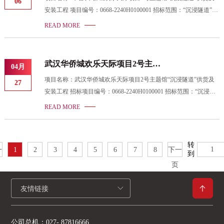
06
结果公告(1)
安装工程 项目编号：0668-2240H0100001 招标范围：“沉浸隧道”供
货及安装 招标机构：湖北省成套招标股份有限公司 招标人：武汉
READ MORE
华侨城都市发展有限公司 开标时间：2022-04-19 10:00 公示时间：
2022-04-27 17:38 - 2022-05-05 23:59 中标结果公告时间：2022-05-06
15:36 中标人：上海合昊机电科技有限公司 制造商：上海合昊机电
武汉华侨城欢乐天际项目2号主题
04月
科技有限公司 制造商国家或地区：中国
馆“沉浸隧道”供货及安装工程评标
项目名称：武汉华侨城欢乐天际项目2号主题馆“沉浸隧道”供货及
27
结果公示公告(1)
安装工程 招标项目编号：0668-2240H0100001 招标范围：“沉浸隧
道”供货及安装 招标机构：湖北省成套招标股份有限公司 招标人：
READ MORE
武汉华侨城都市发展有限公司 开标时间：2022-04-19 10:00 公示开
始时间：2022-04-27 17:38 评标公示截止时间：2022-05-05 23:59 中
标候选人名单： 候选人排名 投标商名称 制造商 制造商国别及地区
转
一
1
2
3
4
5
6
7
8
下一
1 上海合
到
页
友情链接
公司总机：
027- 87816666