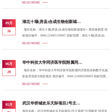
围：3.0T医用超导型磁共振成像设备，1套 招标机构：湖北省成套
READ MORE
招标股份有限公司 招标人：华中科技大学同济医学院附属同济医
院 开标时间：2022-11-16 10:00
湖北十堰(房县)合成生物创新城项
09月
目一期设备购置评标结果公示公告
项目名称：湖北十堰(房县)合成生物创新城项目一期设备购置 招
16
(1)
标项目编号：0668-2240H1100007 招标范围：湖北十堰(房县)合成
生物创新城项目一期设备购置主要包括动力车间、发酵车间、提取
READ MORE
车间、干燥、造粒混粉包装车间、立体库、固废烘干车间、废气处
理系统、管道安装、智能系统等全套设备及安装、调试等；详见技
术部分。 招标机构：湖北省成套招标股份有限公司 招标人：房县
华中科技大学同济医学院附属同济
06月
富兴产业建设发展有限公司 开标时间：2022-09-13 10:00 公示开始
医院采购数字化减影血管造影X线
项目名称：华中科技大学同济医学院附属同济医院采购数字化减
时间：2022-09-16 17:03 评标公示截止时间：2022-09-19 23:59 中标
28
机项目评标结果公示
影血管造影X线机项目 项目编号：0668-2240H0200005 招标范围：
候选人名单：
数字化减影血管造影X线机，1套 招标机构：湖北省成套招标股份
READ MORE
有限公司 招标人：华中科技大学同济医学院附属同济医院 开标时
间：2022-06-22 10:00 公示开始时间： 2022-06-28 09:41 评标公示截
止时间： 2022-07-01 23:59
武汉华侨城欢乐天际项目2号主题
05月
馆“沉浸隧道”供货及安装工程中标
项目名称：武汉华侨城欢乐天际项目2号主题馆“沉浸隧道”供货及