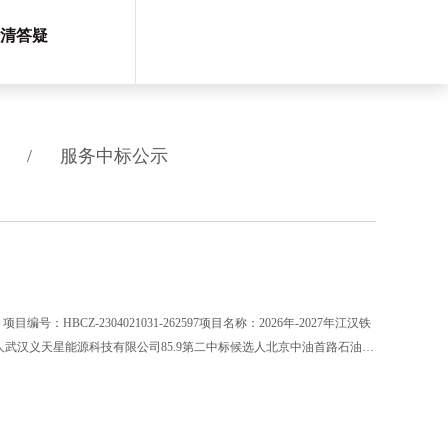
清答疑
/
服务中标公示
-2304021031-262597项目名称：2026年-2027年江汉铁
人武汉义天星能源科技有限公司85.9第二中标候选人北京中油首路石油销
结果有异议，请在公示期内向湖北省成套招标股