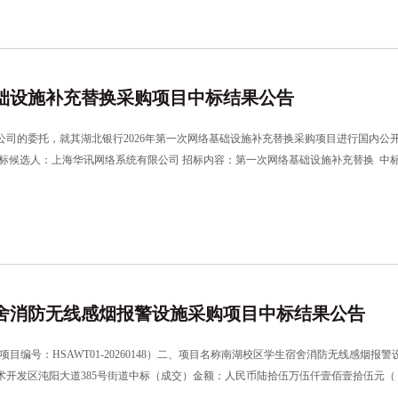
基础设施补充替换采购项目中标结果公告
委托，就其湖北银行2026年第一次网络基础设施补充替换采购项目进行国内公开招标采购，招
候选人：上海华讯网络系统有限公司 招标内容：第一次网络基础设施补充替换 中标金额：
系及反映。 招标代理机构：湖北省成套招标股份有限公司地址：武汉市武昌区
舍消防无线感烟报警设施采购项目中标结果公告
94（华师校内项目编号：HSAWT01-20260148）二、项目名称南湖校区学生宿舍消防
开发区沌阳大道385号街道中标（成交）金额：人民币陆拾伍万伍仟壹佰壹拾伍元（￥6
安盛世安全技术有限公司核心产品：无线光电感烟火灾探测报警器核心产品：赋安核心产品：J