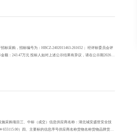
标编号为：HBCZ-2402011463-261652； 经评标委员会评
243.47万元 投标人如对上述公示结果有异议，请在公示期2026年
无线感烟报警设施采购项目三、中标（成交）信息供应商名称：湖北城安盛世安全技
55115.00）四、主要标的信息序号供应商名称货物名称货物品牌货物
TY-GM-FS3033核心产品：1393只核心产品：22