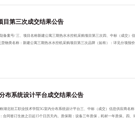
项目第三次成交结果公告
288二、采购计划备案号/ 三、项目名称新建公寓三期热水水控机采购项目第三次四、中标
621万元货物类名称：新建公寓三期热水水控机采购项目第三次品牌（如有）：详见分项
审时间：2026-7-312、评审地点：武汉市武昌区东湖西路特2号平安财富中心（东
内分布系统设计平台成交结果公告
834二、项目名称湖北轻工职业技术学院5G室内分布系统设计平台三、中标（成交）信息供
：交货期：合同签订生效之日起15个日历天内。质保期：设备三年质保，耗材一年质保。
武汉市武昌区东湖西路特2号平安财富中心B座湖北省成套招标股份有限公司10楼1004号会