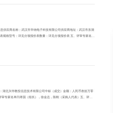
（成交）信息供应商名称：武汉市辛纳电子科技有限公司供应商地址：武汉市东湖
报价表规格型号：详见分项报价表数量：详见分项报价表 五、评审专家名单
湖大厦正对面）B座湖北省成套招标股份
应商名称：湖北兴华教投信息技术有限公司中标（成交）金额：人民币叁拾万零
四、评审专家名单闫孝国（组长），徐金志，陈刚（采购人代表）五、评审
议室六、代理服务收费标准及金额：1.代理服务收费标准：参照国家《招标