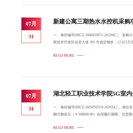
新建公寓三期热水水控机采购
07月
一、项目编号HBCZ-2606050971-262
31
新技术开发区光谷大道 303 号成交报价：12.
安楚明（组长）、余赤斌、张 奎六、评审信息1、评
READ MORE
湖北轻工职业技术学院5G室
07月
一、项目编号HBCZ-2605050354-262
31
捌仟捌佰元（￥308800.00）合同履行期限
信息1.评审时间：2026-7-282.评审地点：
READ MORE