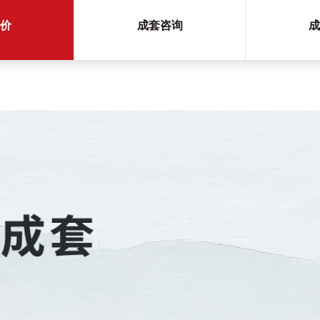
价
成套咨询
成