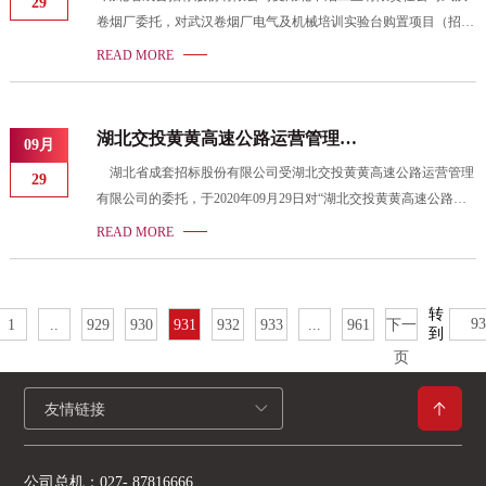
29
果公告
卷烟厂委托，对武汉卷烟厂电气及机械培训实验台购置项目（招标
编号：HBCZ-19121185-201170）组织了招标，中标候选人公示期
READ MORE
内（2020年9月24日至 2020 年9月28日）无有效异议，现将中标结
果公告如下： 1、第一标包(电气实验台采购) 中标人：上海方晨科
教设备制造有限公司 中标价：23.05万元 税率：13% 2、第二标包
湖北交投黄黄高速公路运营管理有
09月
(机器人实验台采购) 第一中标人：上海坤大信息技术有限公司 中标
限公司麻城东、红安、鄂东所UPS
湖北省成套招标股份有限公司受湖北交投黄黄高速公路运营管理
价：50.98万元 税率：13%
29
及电池组更换项目成交公告
有限公司的委托，于2020年09月29日对“湖北交投黄黄高速公路运
营管理有限公司麻城东、红安、鄂东所UPS及电池组更换项目”项
READ MORE
目进行了询价采购。按规定程序进行了询价评审，现就本项目评审
结果公告如下： 一、项目信息 项目编号：HBCZ-20120109-201964
项目名称：湖北交投黄黄高速公路运营管理有限公司麻城东、红
转
1
..
929
930
931
932
933
...
961
下一
安、鄂东所UPS及电池组更换项目 文件发售时间：2020年09月23日
到
起至2020年09月25日（3个工作日）
页
友情链接
公司总机：
027- 87816666