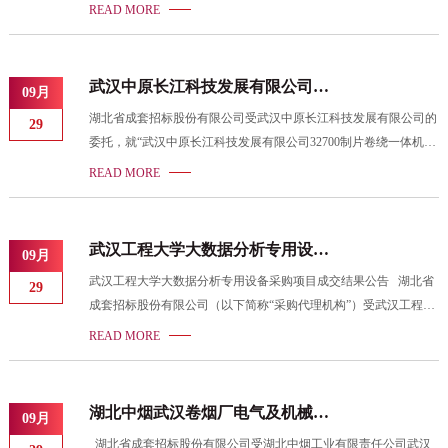
项目”采用公开招标方式进行招标。2020年9月23日9时30分按期举
READ MORE
行了开标会，并于开标会后组织了评标。经招标人确认，现就本次
招标的评标结果公示如下： 一、项目编号及名称 项目编号：
HBCZ-20030688-201511 项目名称：武汉中原长江科技发展有限公
武汉中原长江科技发展有限公司
09月
司32700化成分容系统采购项目 二、公示时段 公示时段：2020年9
32700制片卷绕一体机采购项目
湖北省成套招标股份有限公司受武汉中原长江科技发展有限公司的
月30日至2020年10月10日 三、评标信息
29
委托，就“武汉中原长江科技发展有限公司32700制片卷绕一体机采
购项目”采用公开招标方式进行招标。2020年9月22日9时30分按期
READ MORE
举行了开标会，并于开标会后组织了评标。经招标人确认，现就本
次招标的评标结果公示如下： 一、项目编号及名称 项目编号：
HBCZ-20030688-201509 项目名称：武汉中原长江科技发展有限公
武汉工程大学大数据分析专用设备
09月
司32700制片卷绕一体机采购项目 二、公示时段 公示时段：2020
采购项目成交结果公告
武汉工程大学大数据分析专用设备采购项目成交结果公告 湖北省
年9月30日至2020年10月10日 三、评标信息
29
成套招标股份有限公司（以下简称“采购代理机构”）受武汉工程大
学（以下简称“采购人”）的委托，于2020年09月27日对武汉工程大
READ MORE
学大数据分析专用设备采购进行了竞争性磋商采购。现就本项目评
审结果公告如下： 计划函号：/ 项目编号：HBCZ-20120006-
201789 项目名称：武汉工程大学大数据分析专用设备采购 招标
湖北中烟武汉卷烟厂电气及机械培
09月
（采购）文件发售时间：2020年09月18日起至2020年09
训实验台购置项目公开招标中标结
湖北省成套招标股份有限公司受湖北中烟工业有限责任公司武汉