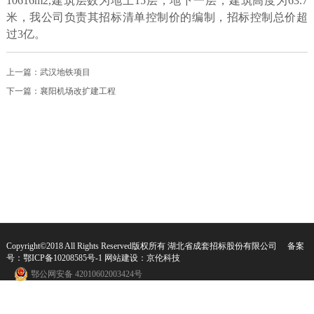
10616m2,建筑层数为地上15层，地下一层，建筑高度为63.7
米，我公司负责其招标清单控制价的编制，招标控制总价超
过3亿。
上一篇：
武汉地铁项目
下一篇：
襄阳机场改扩建工程
Copyright©2018 All Rights Reserved版权所有 湖北省成套招标股份有限公司 备案
号：
鄂ICP备10208585号-1
网站建设：
京伦科技
鄂公网安备 42010602003424号