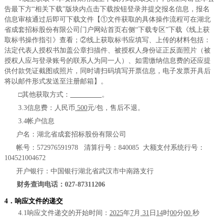
告最下方
“相关下载”版块内点击下载按钮登录并提交报名信息，报名
信息审核通过后即可下载文件【
①
文件获取的具体操作流程可在湖北
省成套招标股份有限公司门户网站首页右侧
“下载专区”下载《线上获
取标书操作指引》查看；
②
线上获取标书应填写、上传的材料包括：
法定代表人授权书加盖公章扫描件、被授权人身份证正反面照片（被
授权人应与登录账号的联系人为同一人）、如需缴纳信息费的还应提
供付款凭证截图或照片，同时请扫码填写开票信息，电子发票开具后
将以邮件形式发送至注册邮箱】。
□
其他获取方式：
。
3.3信息费：人民币
500
元
/包，售后不退。
3.4帐户信息
户名：湖北省成套招标股份有限公司
帐号：
572976591978 清算行号：840085 大额支付系统行号：
104521004672
开户银行：中国银行湖北省武汉市中南路支行
财务查询电话：
027-87311206
4．响应文件的递交
4
.1响应文件递交的
开始
时间：
2025
年
7
月
31
日
14
时
00
分
00
秒