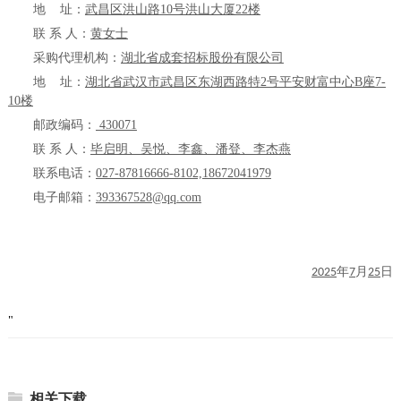
地
址：
武昌区洪山路
10号洪山大厦22楼
联
系
人：
黄女士
采购代理机构：
湖北省成套招标股份有限公司
地
址：
湖北省武汉市武昌区东湖西路特
2号平安财富中心B座7-
10楼
邮政编码：
430071
联
系
人：
毕启明、吴悦、李鑫、潘登、李杰燕
联系电话：
027-87816666-810
2,18672041979
电子邮箱：
393367528@qq.com
年
月
日
2025
7
25
"
相关下载