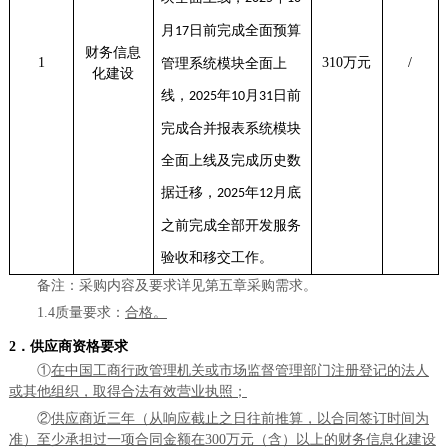
月
日前完成全面预算
17
财务信息
1
310万元
/
管理系统模块全面上
化
建设
线，
年
月
日前
2025
10
31
完成合并报表系统模块
全面上线及完成历史数
据迁移，
年
月底
2025
12
之前完成全部开发服务
验收和移交工作。
备注：采购内容及要求详见第五章采购需求
。
1.
4
质量要求：
合格。
2
．供应商资格要求
①
在中国工商行政管理机关或市场监督管理部门注册登记的法人
或其他组织，取得合法有效营业执照
；
②
供应商
近
三
年（从
响应
截止之日往前推算，以合同签订时间为
准）
至少承担
过一项合同金额在
300万元（含）以上的财务信息化建设