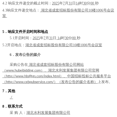
4
.2
响应文件递交的截止时间：
2025
年
7
月
31
日
14
时
30
分
00
秒
4
.3响应文件递交
地点
：
湖北省成套招标股份有限公司
10楼100
6
号会议
室
5．响应文件开启
时间和地点
5
.1
开
启
时间
：
2025
年
7
月
31
日
14
时
30
分
00
秒
5
.2开启地点：
湖北省成套招标股份有限公司
10楼100
6
号会议室
6．发布公告
的媒介
采购公告在
湖北省成套招标股份有限公司网站
（
）
、湖北水利发展集团有限公司官网
w
ww.hubeibidding.co
m
（
）、中国招标投标公共服务平台
http://www.hbsfjtgs.com/index.html
（
）
（发布公告
的媒介名称
）
上
发布。
http://www.cebpubservice.com/
7
．其他
/
8
．联系方式
采
购
人：
湖北水利发展集团有限公司