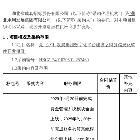
湖北省成套招标股份有限公司（以下简称
“采购代理机构”）受
湖
北水利发展集团有限公司
（以下简称
“采购人”）的委托，对本项目组
织询比采购，现公开邀请潜在供应商参加竞标。
1．项目概况及采购范围
1.1项目名称
：
湖北水利发展集团数字化平台建设之财务信息化软
件开发项目
1.2采购编号：
HBCZ-2401020691-252460
1.3采购内容及范围
：
其他
合同估算
标包号
采购内容
服务期限
补充
价
内容
年
月
日前完成
2025
8
20
资金管理系统模块全面
上线，
年
月
日
2025
9
30
前完成财务核算系统模
块全面上线，
年
2025
10