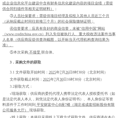
或企业信息化平台建设中含有财务信息化建设内容的项目业绩
（
需
提
供合同扫描件等相关证明材料）
；
③
人员社保要求：
需
提供项目
经理
及
拟投入其他人员近三个月
（从响应截止时间往前推三个月）
的社会保险缴纳证明；
④
信誉要求：应具有良好的商业信誉，未被
“信用中国”网站
（www.creditchina.gov.cn）列入失信被执行人、重大税收违法案件当事
人名单（
供应商
应提供查询截图，以开标当天代理机构查询结果为
准）
。
⑤
本次采购
不接受
联合体。
3．采购文件的获取
3.
1
文件获取开始时间：
2025
年
7
月
26
日
8时30分（北京时间）
文件获取截止时间：
2025
年
7
月
30
日
16
时
30分（北京时间）
3.
2
获取方式：
√现场获取：供应商的委托代理人携带法定代表人授权委托书（如
是法定代表人本人，则凭法定代表人身份证明书）、本人身份证等资
料原件于工作时间到
平安财富中心
B座7楼（湖北省成套招标股份有限
公司服务大厅）
现场获取。
√
线上
获取：本项目采用线上下载方式获取文件，供应商请在本公