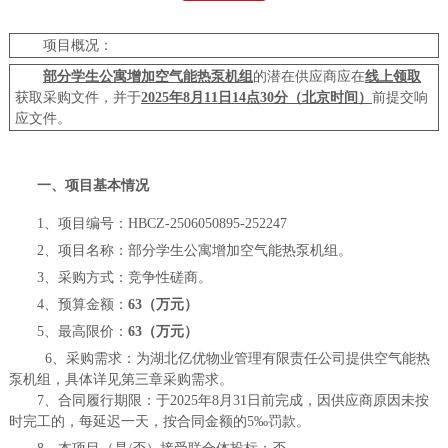
项目概况：
部分学生公寓增加空气能热泵机组
的潜在供应商应在
线上领取
获取采购文件，并于
202
5
年
8
月
11
日
14
点
30分（北京时间）
前提交响
应文件
。
一、
项目基本情况
1、项目编号：HBCZ-2506050895
-252247
2、项目名称：
部分学生公寓增加空气能热泵机组
。
3、采购方式：竞争性磋商
。
4、预算金额：
63（
万元
）
5、最高限价：
63
（
万元
）
6、采购需求：
为湖北亿优物业管理有限责任公司提供空气能热
泵机组，具体详见第三章采购需求。
7、合同履行期限：
于
2025年8月31日前完成，因供应商原因未按
时完工的，每延迟一天，按合同金额的5‰罚款。