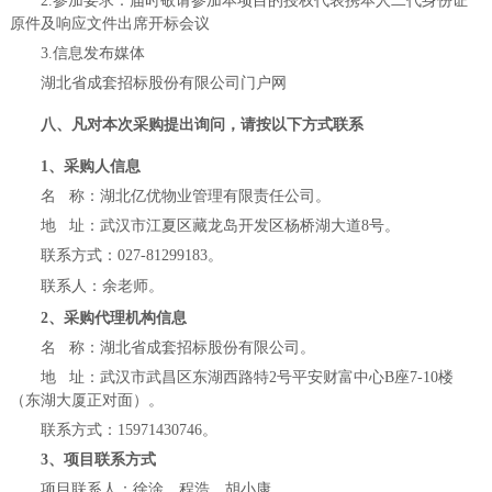
2
.参加要求：届时敬请参加本项目的授权代表携本人二代身份证
原件及响应文件出席开标会议
3
.信息发布媒体
湖北省成套招标股份有限公司门户网
八、
凡对本次采购提出询问，请按以下方式联系
1、采购人信息
名
称：湖北亿优物业管理有限责任公司
。
地
址：武汉市江夏区藏龙岛开发区杨桥湖大道8号
。
联系方式：
027-81299183。
联系人：余老师
。
2、采购代理机构信息
名
称：湖北省成套招标股份有限公司
。
地
址：武汉市武昌区东湖西路特2号平安财富中心B座7-10楼
（东湖大厦正对面）
。
联系方式：
15971430746
。
3、项目联系方式
项目联系人：徐淦
、
程浩
、
胡小康
。