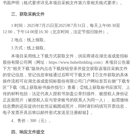
书面声明（格式要求详见本项目采购文件第六章相关格式要求）
。
三、
获取采购文件
1
.
时间：
202
5
年
7
月
25
日至
202
5
年
7
月
31
日，每天上午
08:30至
12:00，下午14:00至16:30（北京时间，法定节假日除外
）。
2
.
地点：线上领取
。
3
.
方式：线上领取
。
本项目采用线上下载方式获取文件，供应商请在湖北省成套招标
股份有限公司网（网址：
https://www.hubeibidding.com
）
本项目公告最
下方
“相关下载”版块内点击下载按钮登录并提交获取该项目采购文件
的登记信息，登记信息审核通过后即可下载文件【①文件获取的具体
操作流程可在湖北省成套招标股份有限公司门户网站首页右侧“下载专
区”下载《线上获取标书操作指引》查看；②线上获取标书应填写、上
传的材料包括：法定代表人授权书加盖公章扫描件、被授权人身份证
正反面照片（被授权人应与登录账号的联系人为同一人）、如需缴纳
信息费的还应提供付款凭证截图或照片，同时请扫码填写开票信息，
电子发票开具后将以邮件形式发送至注册邮箱】
。
4、售价：300
（
元
）。
四、
响应文件提交