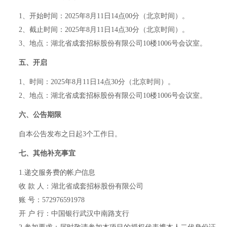
1、开始时间：202
5
年
8
月
11
日
14
点
00分（北京时间）
。
2、截止时间：202
5
年
8
月
11
日
14
点
30分（北京时间）
。
3、地点：湖北省成套招标股份有限公司10楼
1006
号会议室
。
五、
开启
1、时间：202
5
年
8
月
11
日
14
点
30分（北京时间）
。
2、地点：湖北省成套招标股份有限公司10楼
1006
号会议室
。
六、公告期限
自本公告发布之日起
3个工作日
。
七、
其他补充事宜
1
.递交服务费的帐户信息
收
款
人：湖北省成套招标股份有限公司
账
号：
572976591978
开
户
行：中国银行武汉中南路支行