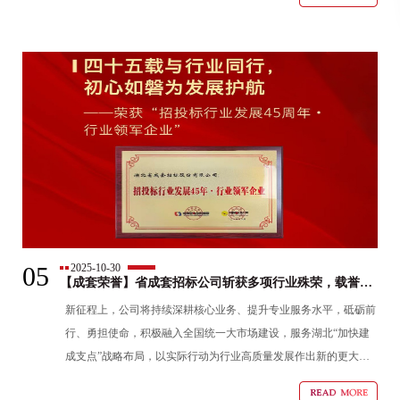
予“青年工匠奖”；邓伟、黄磊同时获得个人赛三等奖。
05
2025-10-30
【成套荣誉】省成套招标公司斩获多项行业殊荣，载誉前
行
新征程上，公司将持续深耕核心业务、提升专业服务水平，砥砺前
行、勇担使命，积极融入全国统一大市场建设，服务湖北“加快建
成支点”战略布局，以实际行动为行业高质量发展作出新的更大贡
献。