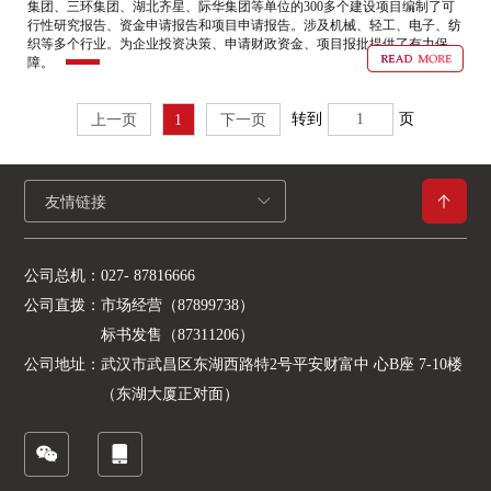
集团、三环集团、湖北齐星、际华集团等单位的300多个建设项目编制了可
行性研究报告、资金申请报告和项目申请报告。涉及机械、轻工、电子、纺
织等多个行业。为企业投资决策、申请财政资金、项目报批提供了有力保
障。
转到
页
上一页
1
下一页
友情链接
公司总机：
027- 87816666
公司直拨：
市场经营（87899738）
标书发售（87311206）
公司地址：
武汉市武昌区东湖西路特2号平安财富中 心B座 7-10楼
（东湖大厦正对面）